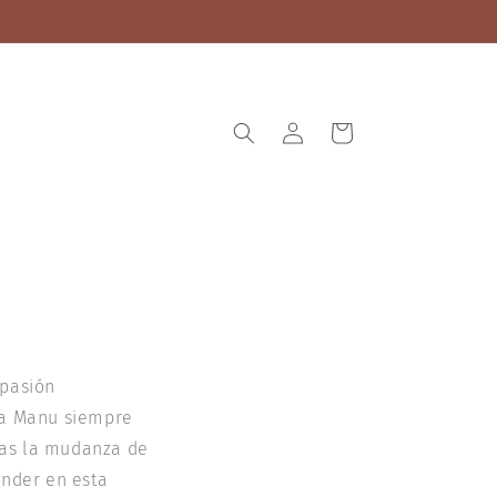
Iniciar
Carrito
sesión
 pasión
La Manu siempre
tras la mudanza de
ender en esta