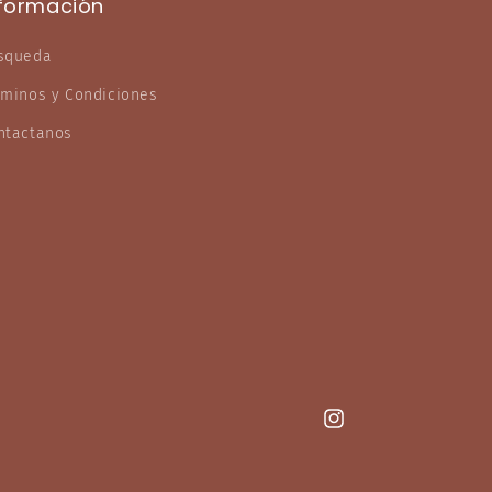
nformación
squeda
rminos y Condiciones
ntactanos
Instagram