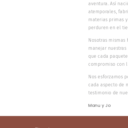
aventura. Así nac
atemporales, fabr
materias primas y
perduren en el ti
Nosotras mismas h
manejar nuestras
que cada paquete 
compromiso con la
Nos esforzamos po
cada aspecto de n
testimonio de nues
Manu y Jo