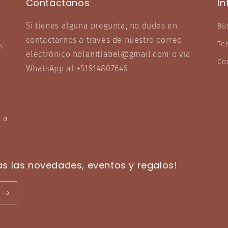
Contáctanos
I
Si tienes alguna pregunta, no dudes en
Bú
contactarnos a través de nuestro correo
Te
s
electrónico
holanitlabel@gmail.com
o vía
Co
WhatsApp al +51914807646
 a
as las novedades, eventos y regalos!