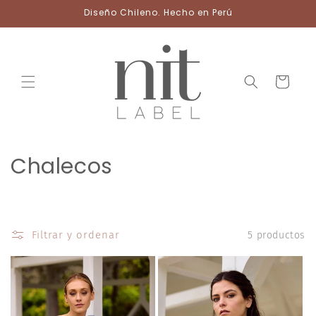
Ir
Diseño Chileno. Hecho en Perú
directamente
al contenido
Carrito
C
Chalecos
o
l
Filtrar y ordenar
5 productos
e
c
c